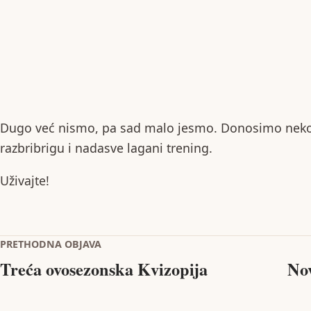
Dugo već nismo, pa sad malo jesmo. Donosimo nekoli
razbribrigu i nadasve lagani trening.
Uživajte!
Navigacija objava
PRETHODNA OBJAVA
Treća ovosezonska Kvizopija
Nov