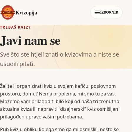
Kvizopija
IZBORNIK
TREBAŠ KVIZ?
Javi nam se
Sve što ste htjeli znati o kvizovima a niste se
usudili pitati.
Želite li organizirati kviz u svojem kafiću, poslovnom
prostoru, domu? Nema problema, mi smo tu za vas.
Možemo vam prilagoditi bilo koji od naša tri trenutno
aktualna kviza ili napraviti “dizajnerski” kviz osmišljen i
prilagođen upravo vašim potrebama.
Pub kviz u obliku kojega smo ga mi osmislili, nešto se