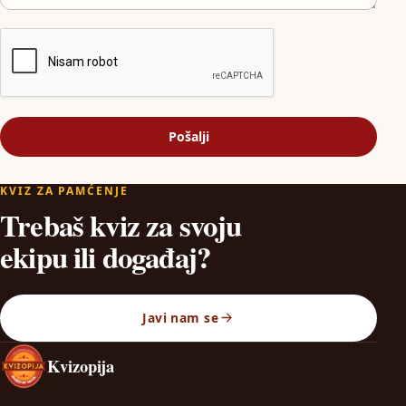
Pošalji
KVIZ ZA PAMĆENJE
Trebaš kviz za svoju
ekipu ili događaj?
Javi nam se
Kvizopija