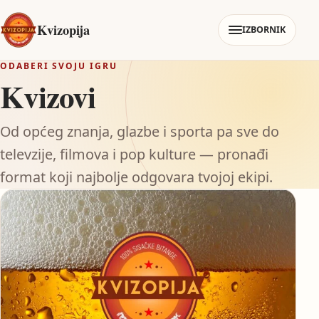
Kvizopija
IZBORNIK
ODABERI SVOJU IGRU
Kvizovi
Od općeg znanja, glazbe i sporta pa sve do
televzije, filmova i pop kulture — pronađi
format koji najbolje odgovara tvojoj ekipi.