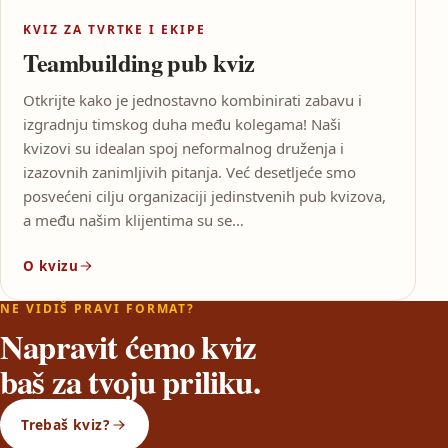
KVIZ ZA TVRTKE I EKIPE
Teambuilding pub kviz
Otkrijte kako je jednostavno kombinirati zabavu i
izgradnju timskog duha među kolegama! Naši
kvizovi su idealan spoj neformalnog druženja i
izazovnih zanimljivih pitanja. Već desetljeće smo
posvećeni cilju organizaciji jedinstvenih pub kvizova,
a među našim klijentima su se…
O kvizu
NE VIDIŠ PRAVI FORMAT?
Napravit ćemo kviz
baš za tvoju priliku.
Trebaš kviz?