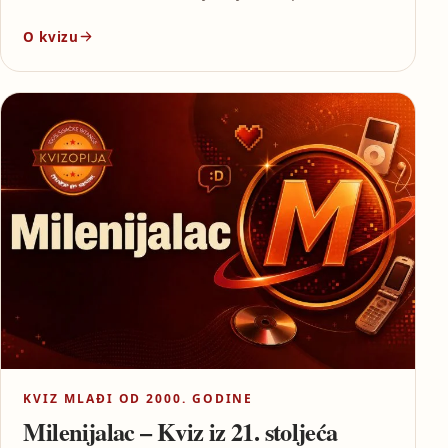
O kvizu
KVIZ MLAĐI OD 2000. GODINE
Milenijalac – Kviz iz 21. stoljeća