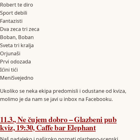
Robert te diro
Sport debili
Fantazisti
Dva zeca tri zeca
Boban, Boban
Sveta tri kralja
Orjunaši
Prvi odozada
Ićini tići
MeniSvejedno
Ukoliko se neka ekipa predomisli i odustane od kviza,
molimo je da nam se javi u inbox na Facebooku.
11.3., Ne čujem dobro – Glazbeni pub
kviz, 19:30, Caffe bar Elephant
Naš nadaleko i naširoko poznati glazbeno-scenski