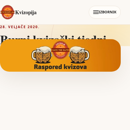
Kvizopija
IZBORNIK
28. VELJAČE 2020.
Burni kvizaški tjedni