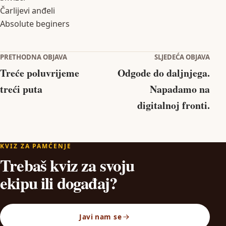
Čarlijevi anđeli
Absolute beginers
Navigacija objava
PRETHODNA OBJAVA
SLJEDEĆA OBJAVA
Treće poluvrijeme
Odgode do daljnjega.
treći puta
Napadamo na
digitalnoj fronti.
KVIZ ZA PAMĆENJE
Trebaš kviz za svoju
ekipu ili događaj?
Javi nam se