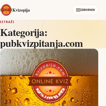
Kvizopija
IZBORNIK
ISTRAŽI
Kategorija:
pubkvizpitanja.com