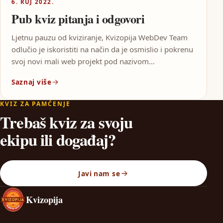
6. RUJ 2022.
Pub kviz pitanja i odgovori
Ljetnu pauzu od kviziranje, Kvizopija WebDev Team
odlučio je iskoristiti na način da je osmislio i pokrenu
svoj novi mali web projekt pod nazivom…
Saznaj više
KVIZ ZA PAMĆENJE
Trebaš kviz za svoju
ekipu ili događaj?
Javi nam se
Kvizopija