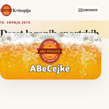
Kvizopija
IZBORNIK
18. SRPNJA 2019.
Deset laganih sportskih