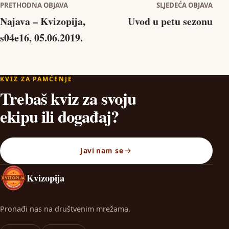
Navigacija objava
PRETHODNA OBJAVA
SLJEDEĆA OBJAVA
Najava – Kvizopija,
Uvod u petu sezonu
s04e16, 05.06.2019.
KVIZ ZA PAMĆENJE
Trebaš kviz za svoju
ekipu ili događaj?
Javi nam se
Kvizopija
Pronađi nas na društvenim mrežama.