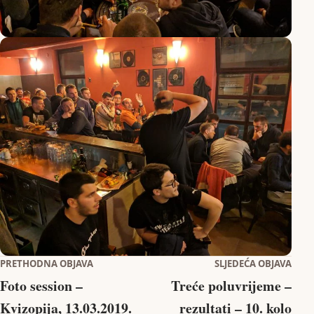
Navigacija objava
PRETHODNA OBJAVA
SLJEDEĆA OBJAVA
Foto session –
Treće poluvrijeme –
Kvizopija, 13.03.2019.
rezultati – 10. kolo