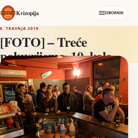
Kvizopija
IZBORNIK
6. TRAVNJA 2019.
[FOTO] – Treće
poluvrijeme, 10. kolo