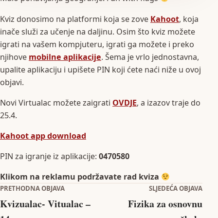
Kviz donosimo na platformi koja se zove
Kahoot
, koja
inače služi za učenje na daljinu. Osim što kviz možete
igrati na vašem kompjuteru, igrati ga možete i preko
njihove
mobilne aplikacije
. Šema je vrlo jednostavna,
upalite aplikaciju i upišete PIN koji ćete naći niže u ovoj
objavi.
Novi Virtualac možete zaigrati
OVDJE
, a izazov traje do
25.4.
Kahoot app download
PIN za igranje iz aplikacije:
0470580
Klikom na reklamu podržavate rad kviza
Navigacija objava
PRETHODNA OBJAVA
SLJEDEĆA OBJAVA
Kvizualac- Vitualac –
Fizika za osnovnu