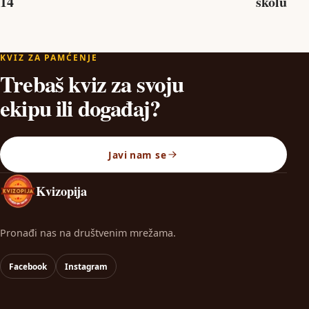
14
školu
KVIZ ZA PAMĆENJE
Trebaš kviz za svoju
ekipu ili događaj?
Javi nam se
Kvizopija
Pronađi nas na društvenim mrežama.
Facebook
Instagram