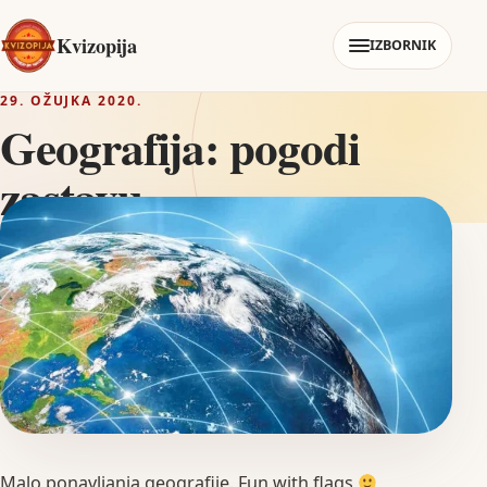
Kvizopija
IZBORNIK
29. OŽUJKA 2020.
Geografija: pogodi
zastavu
Malo ponavljanja geografije. Fun with flags