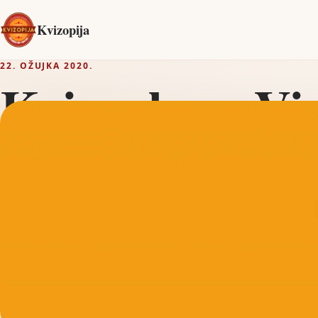
Kvizopija
22. OŽUJKA 2020.
Kvizualac – Vir