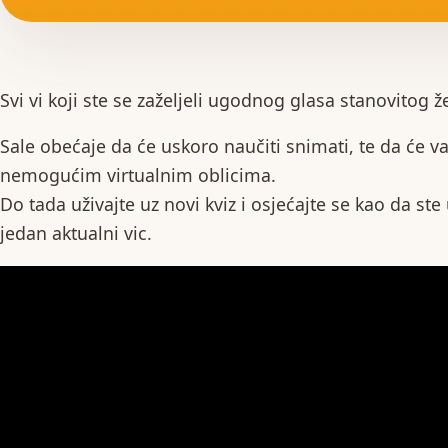
Svi vi koji ste se zaželjeli ugodnog glasa stanovitog ž
Sale obećaje da će uskoro naučiti snimati, te da će 
nemogućim virtualnim oblicima.
Do tada uživajte uz novi kviz i osjećajte se kao da ste 
jedan aktualni vic.