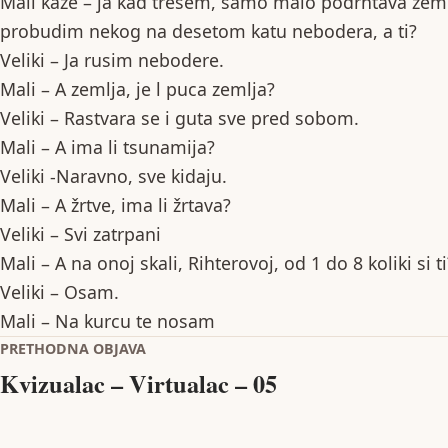
Mali kaze – ja kad tresem, samo malo podrhtava zem
probudim nekog na desetom katu nebodera, a ti?
Veliki – Ja rusim nebodere.
Mali – A zemlja, je l puca zemlja?
Veliki – Rastvara se i guta sve pred sobom.
Mali – A ima li tsunamija?
Veliki -Naravno, sve kidaju.
Mali – A žrtve, ima li žrtava?
Veliki – Svi zatrpani
Mali – A na onoj skali, Rihterovoj, od 1 do 8 koliki si ti
Veliki – Osam.
Mali – Na kurcu te nosam
Navigacija objava
PRETHODNA OBJAVA
Kvizualac – Virtualac – 05