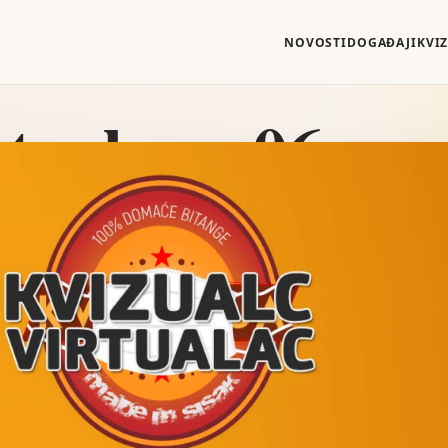
NOVOSTI
DOGAĐAJI
KVI
tualac – 06