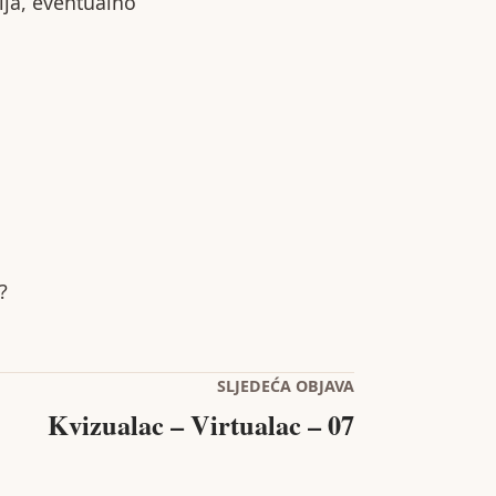
lja, eventualno
?
SLJEDEĆA OBJAVA
Kvizualac – Virtualac – 07