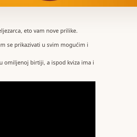
eljezarca, eto vam nove prilike.
vam se prikazivati u svim mogućim i
u omiljenoj birtiji, a ispod kviza ima i