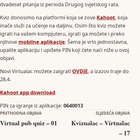
dvadeset pitanja iz perioda Drugog svjetskog rata.
Kviz donosimo na platformi koja se zove
Kahoot
, koja
inače služi za učenje na daljinu. Osim što kviz možete
igrati na vašem kompjuteru, igrati ga možete i preko
njihove
mobilne aplikacije
. Šema je vrlo jednostavna,
upalite aplikaciju i upišete PIN koji ćete naći niže u ovoj
objavi.
Novi Virtualac možete zaigrati
OVDJE
, a izazov traje do
28.4.
Kahoot app download
PIN za igranje iz aplikacije:
0640013
Navigacija objava
PRETHODNA OBJAVA
SLJEDEĆA OBJAVA
Virtual pub quiz – 01
Kvizualac – Virtualac
– 17