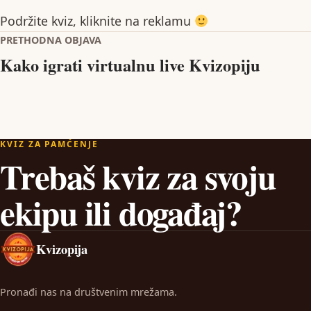
Podržite kviz, kliknite na reklamu
Navigacija objava
PRETHODNA OBJAVA
Kako igrati virtualnu live Kvizopiju
KVIZ ZA PAMĆENJE
Trebaš kviz za svoju
ekipu ili događaj?
Kvizopija
Pronađi nas na društvenim mrežama.