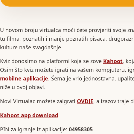
U novom broju virtualca moći ćete provjeriti svoje znan
tu filma, poznatih i manje poznatih pisaca, drugoraz
kulture naše svagdašnje.
Kviz donosimo na platformi koja se zove
Kahoot
, ko
Osim što kviz možete igrati na vašem kompjuteru, igr
mobilne aplikacije
. Šema je vrlo jednostavna, upalite
niže u ovoj objavi.
Novi Virtualac možete zaigrati
OVDJE
, a izazov traje 
Kahoot app download
PIN za igranje iz aplikacije:
04958305