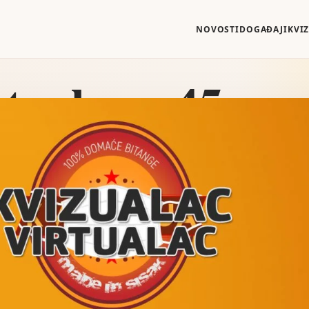
NOVOSTI
DOGAĐAJI
KVI
tualac – 45