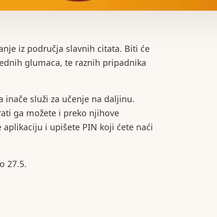
je iz područja slavnih citata. Biti će
rednih glumaca, te raznih pripadnika
ja inače služi za učenje na daljinu.
ati ga možete i preko njihove
 aplikaciju i upišete PIN koji ćete naći
do 27.5.