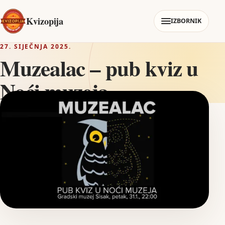
Kvizopija
IZBORNIK
27. SIJEČNJA 2025.
Muzealac – pub kviz u
Noći muzeja