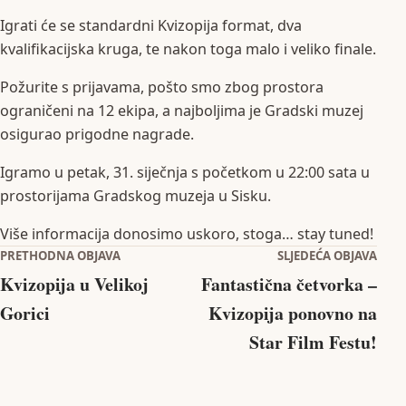
Igrati će se standardni Kvizopija format, dva
kvalifikacijska kruga, te nakon toga malo i veliko finale.
Požurite s prijavama, pošto smo zbog prostora
ograničeni na 12 ekipa, a najboljima je Gradski muzej
osigurao prigodne nagrade.
Igramo u petak, 31. siječnja s početkom u 22:00 sata u
prostorijama Gradskog muzeja u Sisku.
Više informacija donosimo uskoro, stoga… stay tuned!
Navigacija objava
PRETHODNA OBJAVA
SLJEDEĆA OBJAVA
Kvizopija u Velikoj
Fantastična četvorka –
Gorici
Kvizopija ponovno na
Star Film Festu!