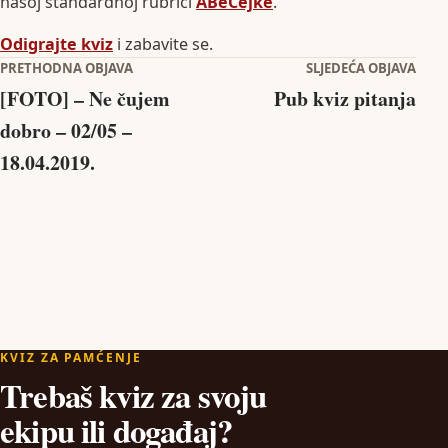
našoj standardnoj rubrici
ABeCejke
.
Odigrajte kviz
i zabavite se.
Navigacija objava
PRETHODNA OBJAVA
SLJEDEĆA OBJAVA
[FOTO] – Ne čujem
Pub kviz pitanja
dobro – 02/05 –
18.04.2019.
KVIZ ZA PAMĆENJE
Trebaš kviz za svoju
ekipu ili događaj?