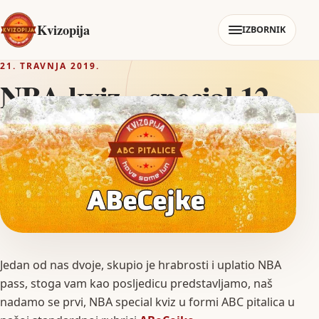
Kvizopija
IZBORNIK
21. TRAVNJA 2019.
NBA kviz – special 12
Jedan od nas dvoje, skupio je hrabrosti i uplatio NBA
pass, stoga vam kao posljedicu predstavljamo, naš
nadamo se prvi, NBA special kviz u formi ABC pitalica u