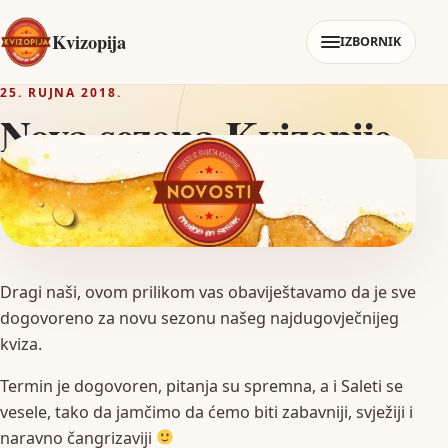
Kvizopija
IZBORNIK
25. RUJNA 2018.
Nova sezona Kvizopije
Dragi naši, ovom prilikom vas obaviještavamo da je sve
dogovoreno za novu sezonu našeg najdugovječnijeg
kviza.
Termin je dogovoren, pitanja su spremna, a i Saleti se
vesele, tako da jamčimo da ćemo biti zabavniji, svježiji i
naravno čangrizaviji