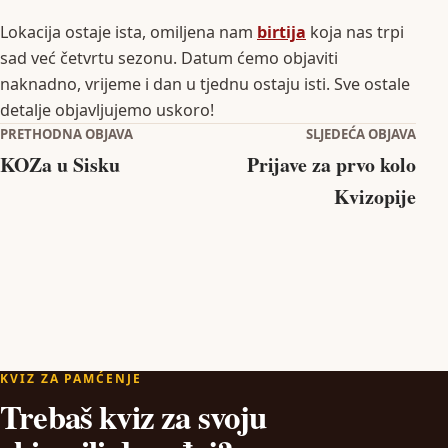
Lokacija ostaje ista, omiljena nam
birtija
koja nas trpi
sad već četvrtu sezonu. Datum ćemo objaviti
naknadno, vrijeme i dan u tjednu ostaju isti. Sve ostale
detalje objavljujemo uskoro!
Navigacija objava
PRETHODNA OBJAVA
SLJEDEĆA OBJAVA
KOZa u Sisku
Prijave za prvo kolo
Kvizopije
KVIZ ZA PAMĆENJE
Trebaš kviz za svoju