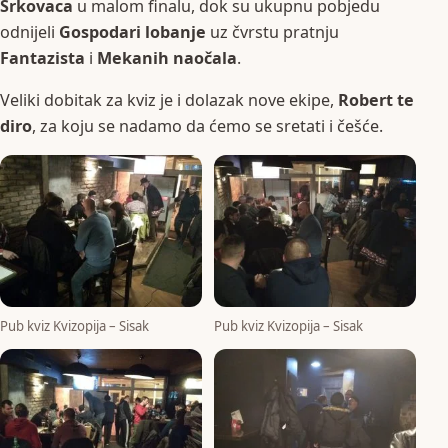
Srkovaca
u malom finalu, dok su ukupnu pobjedu
odnijeli
Gospodari lobanje
uz čvrstu pratnju
Fantazista
i
Mekanih naočala
.
Veliki dobitak za kviz je i dolazak nove ekipe,
Robert te
diro
, za koju se nadamo da ćemo se sretati i češće.
Pub kviz Kvizopija – Sisak
Pub kviz Kvizopija – Sisak