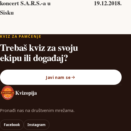
koncert S.A.R.S.-a u
19.12.2018.
Sisku
KVIZ ZA PAMĆENJE
Trebaš kviz za svoju
ekipu ili događaj?
Javi nam se
Kvizopija
Pronađi nas na društvenim mrežama.
Facebook
Instagram