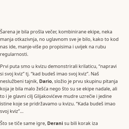
Šarena je bila prošla večer, kombinirane ekipe, neka
manja otkazivnja, no uglavnom sve je bilo, kako to kod
nas ide, manje-više po propisima i uvijek na rubu
regularnosti.
Prvi puta smo u kvizu demonstrirali krilaticu, “napravi
si svoj kviz” tj. “kad budeš imao svoj kviz”. Naš
neslužbeni tajnik,
Dario
, složio je prvu skupinu pitanja
koja je bila malo žešća nego što su se ekipe nadale, ali
to i je glavni cilj Glijakovićeve mudre uzrečie i jedine
istine koje se pridržavamo u kvizu. “Kada budeš imao
svoj kviz”…
Što se tiče same igre,
Derani
su bili korak iza