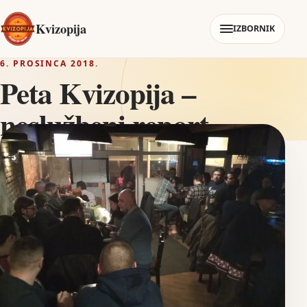
Kvizopija
IZBORNIK
6. PROSINCA 2018.
Peta Kvizopija –
neslužbeni report