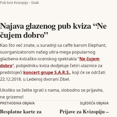
Pub kviz Kvizopija – Sisak
Najava glazenog pub kviza “Ne
čujem dobro”
Kao što već znate, u suradnji sa caffe barom Elephant,
suorganizatorom našeg ultra-mega popularnog
glazbeno-kvizaško-scenskog spektakla “
Ne čujem
dobro
“, pobjedniku kviza dodjeluje četiri ulaznice za
predstojeći
koncert grupe S.A.R.S.
, koji će se održati
22.12.2018. u Ledenoj dvorani Zibel.
Ukoliko se želite igrati s nama, slobodno se prijavite,
ne grizemo!
Navigacija objava
PRETHODNA OBJAVA
SLJEDEĆA OBJAVA
Besplatne karte za
Prijave za Kvizopiju –