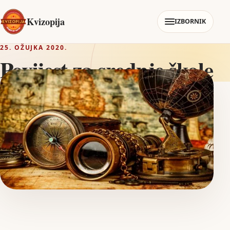
Kvizopija
IZBORNIK
25. OŽUJKA 2020.
Povijest za srednje škole