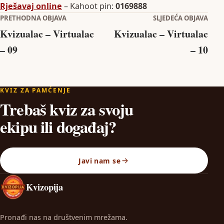
Rješavaj online
– Kahoot pin:
0169888
Navigacija objava
PRETHODNA OBJAVA
SLJEDEĆA OBJAVA
Kvizualac – Virtualac
Kvizualac – Virtualac
– 09
– 10
KVIZ ZA PAMĆENJE
Trebaš kviz za svoju
ekipu ili događaj?
Javi nam se
Kvizopija
Pronađi nas na društvenim mrežama.