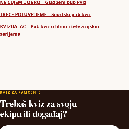
NE ČUJEM DOBRO – Glazbeni pub kviz
TREĆE POLUVRIJEME – Sportski pub kviz
KVIZUALAC – Pub kviz o filmu i televizijskim
serijama
KVIZ ZA PAMĆENJE
Trebaš kviz za svoju
ekipu ili događaj?