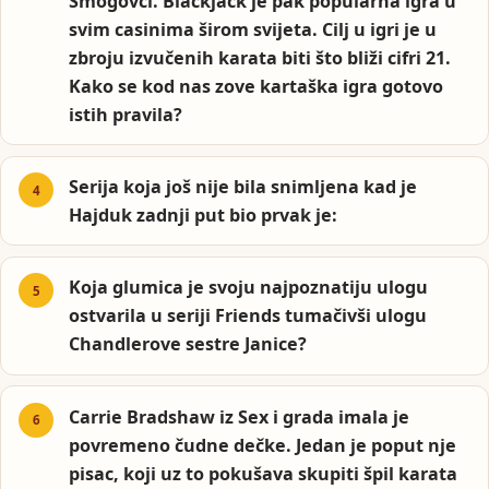
Smogovci. Blackjack je pak popularna igra u
svim casinima širom svijeta. Cilj u igri je u
zbroju izvučenih karata biti što bliži cifri 21.
Kako se kod nas zove kartaška igra gotovo
istih pravila?
Serija koja još nije bila snimljena kad je
Hajduk zadnji put bio prvak je:
Koja glumica je svoju najpoznatiju ulogu
ostvarila u seriji Friends tumačivši ulogu
Chandlerove sestre Janice?
Carrie Bradshaw iz Sex i grada imala je
povremeno čudne dečke. Jedan je poput nje
pisac, koji uz to pokušava skupiti špil karata