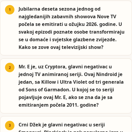
Jubilarna deseta sezona jednog od
najgledanijih zabavnih showova Nove TV
počela se emitirati u ožujku 2026. godine. U
svakoj epizodi poznate osobe transformiraju
se u domaće i svjetske glazbene zvijezde.
Kako se zove ovaj televizijski show?
Mr. E je, uz Cryptora, glavni negativac u
jednoj TV animiranoj seriji. Ovaj Nindroid je
jedan, sa Killow i Ultra Violet od tri generala
od Sons of Garmadon. U kojoj se to seriji
pojavljuje ovaj Mr. E, ako se zna da je sa
emitiranjem počela 2011. godine?
Crni Džek je glavni negativac u seriji