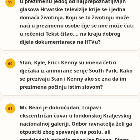
U prezimenu jedog od najprepoznatljivijih
glasova Hrvatske televizije krije se i jedna
domaća životinja. Koju se to životinju može
naći u prezimenu osobe čije se ime može čuti
u rečenici Tekst čitao…, na kraju dobrog
dijela dokumentaraca na HTVu?
Stan, Kyle, Eric i Kenny su imena četiri
dječaka iz animirane serije South Park. Kako
se prezivaju Stan i Kenny ako se zna da im
prezimena počinju istim slovom?
Mr. Bean je dobroćudan, trapav i
ekscentričan čuvar u londonskoj Kraljevskoj
nacionalnoj galeriji. Odbor ravnatelja želi ga
otpustiti zbog spavanja na poslu, ali