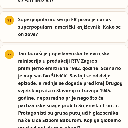
se Earl preziva?
Superpopularnu seriju ER pisao je danas
superpopularni američki književnik. Kako se
on zove?
Tamburaši je jugoslavenska televizijska
miniserija u produkciji RTV Zagreb
premijerno emitirana 1982. godine. Scenario
je napisao Ivo Štivičić. Sastoji se od dvije
epizode, a radnja se događa pred kraj Drugog
svjetskog rata u Slavoniji u travnju 1945.
godine, neposredno prije nego što će
partizanske snage probiti Srijemsku frontu.
Protagonisti su grupa putujućih glazbenika
na čelu sa Stipom Baburom. Koji ga globalno
proslavljeni glumac glumi?