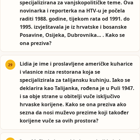
specijalizirana za vanjskopolitičke teme. Ova
novinarka i reporterka na HTV-u je počela
raditi 1988. godine, tijekom rata od 1991. do
1995. izvještavala je iz hrvatske i bosanske
Posavine, Osijeka, Dubrovnika… . Kako se
ona preziva?
Lidia je ime i proslavljene američke kuharice
i vlasnice niza restorana koja se
specijalizirala za talijansku kuhinju. Iako se
deklarira kao Talijanka, rođena je u Puli 1947.
i sa obje strane u obitelji vuče isključivo
hrvaske korijene. Kako se ona preziva ako
sezna da nosi muževo prezime koji također
korijene vuče sa ovih prostora?