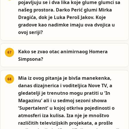
pojavljuju se i dva lika koje glume glumci sa
našeg prostora. Darko Perić glumi Mirka
Dragića, dok je Luka Peroš Jakov. Koje
gradove kao nadimke imaju ova dvojica u
ovoj seriji?
Kako se zvao otac animirnaog Homera
Simpsona?
Mia iz ovog pitanja je bivša manekenka,
danas dizajnerica i voditeljica Nove TV, a
gledatelji je trenutno mogu pratiti u ‘In
Magazinu’ ali i u sedmoj sezoni showa
‘Supertalent’ u kojoj otkriva pojedinosti o
atmosferi iza kulisa. Iza nje je mnoštvo
različitih televizijskih projekata, a prošle