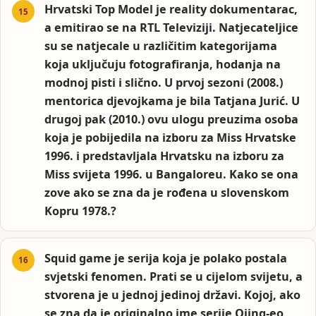
Hrvatski Top Model je reality dokumentarac,
a emitirao se na RTL Televiziji. Natjecateljice
su se natjecale u različitim kategorijama
koja uključuju fotografiranja, hodanja na
modnoj pisti i slično. U prvoj sezoni (2008.)
mentorica djevojkama je bila Tatjana Jurić. U
drugoj pak (2010.) ovu ulogu preuzima osoba
koja je pobijedila na izboru za Miss Hrvatske
1996. i predstavljala Hrvatsku na izboru za
Miss svijeta 1996. u Bangaloreu. Kako se ona
zove ako se zna da je rođena u slovenskom
Kopru 1978.?
Squid game je serija koja je polako postala
svjetski fenomen. Prati se u cijelom svijetu, a
stvorena je u jednoj jedinoj državi. Kojoj, ako
se zna da je originalno ime serije Ojing-eo