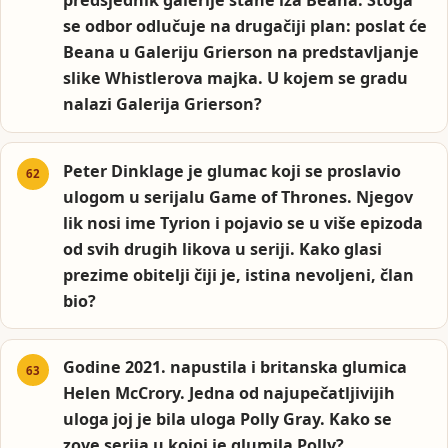
predsjednik galerije stane iza Beana. Stoga
se odbor odlučuje na drugačiji plan: poslat će
Beana u Galeriju Grierson na predstavljanje
slike Whistlerova majka. U kojem se gradu
nalazi Galerija Grierson?
Peter Dinklage je glumac koji se proslavio
ulogom u serijalu Game of Thrones. Njegov
lik nosi ime Tyrion i pojavio se u više epizoda
od svih drugih likova u seriji. Kako glasi
prezime obitelji čiji je, istina nevoljeni, član
bio?
Godine 2021. napustila i britanska glumica
Helen McCrory. Jedna od najupečatljivijih
uloga joj je bila uloga Polly Gray. Kako se
zove serija u kojoj je glumila Polly?