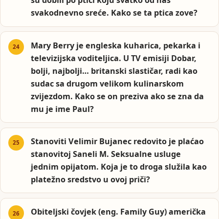
su dobili po ptici koju svatko od nas
svakodnevno sreće. Kako se ta ptica zove?
Mary Berry je engleska kuharica, pekarka i
televizijska voditeljica. U TV emisiji Dobar,
bolji, najbolji… britanski slastičar, radi kao
sudac sa drugom velikom kulinarskom
zvijezdom. Kako se on preziva ako se zna da
mu je ime Paul?
Stanoviti Velimir Bujanec redovito je plaćao
stanovitoj Saneli M. Seksualne usluge
jednim opijatom. Koja je to droga služila kao
platežno sredstvo u ovoj priči?
Obiteljski čovjek (eng. Family Guy) američka