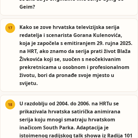
Geim?
Kako se zove hrvatska televizijska serija
redatelja i scenarista Gorana Kulenovića,
koja je započela s emitiranjem 29. rujna 2025.
na HRT, ako znamo da serija prati život Blaža
Živkovića koji se, suočen s neočekivanim
prekretnicama u osobnom i profesionalnom
životu, bori da pronađe svoje mjesto u
svijetu.
U razdoblju od 2004. do 2006. na HRTu se
prikazivala hrvatska satirička animirana
serija koju mnogi smatraju hrvatskom
inačicom South Parka. Adaptacija je
istoimenog radijskog talk showa iz Radija 101