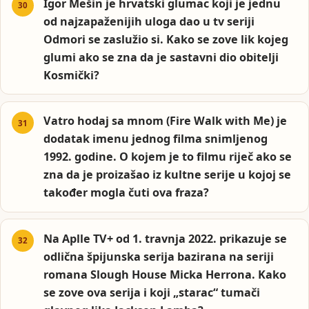
Igor Mešin je hrvatski glumac koji je jednu
od najzapaženijih uloga dao u tv seriji
Odmori se zaslužio si. Kako se zove lik kojeg
glumi ako se zna da je sastavni dio obitelji
Kosmički?
Vatro hodaj sa mnom (Fire Walk with Me) je
dodatak imenu jednog filma snimljenog
1992. godine. O kojem je to filmu riječ ako se
zna da je proizašao iz kultne serije u kojoj se
također mogla čuti ova fraza?
Na Aplle TV+ od 1. travnja 2022. prikazuje se
odlična špijunska serija bazirana na seriji
romana Slough House Micka Herrona. Kako
se zove ova serija i koji „starac“ tumači