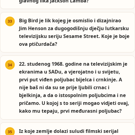
glavnog lika Jackson Lamba?
Big Bird je lik kojeg je osmislio i dizajnirao
Jim Henson za dugogodišnju dječju lutkarsku
televizijsku seriju Sesame Street. Koje je boje
ova ptičurdača?
22. studenog 1968. godine na televizijskim je
ekranima u SADu, a vjerojatno i u svijetu,
prvi put viđen poljubac bijelca i crnkinje. A
nije baš ni da su se prije ljubili crnac i
bjelkinja, a da o istospolnim poljubcima i ne
pričamo. U kojoj s to seriji mogao vidjeti ovaj,
kako mu tepaju, prvi međurasni poljubac?
Iz koje zemlje dolazi suludi filmski serijal