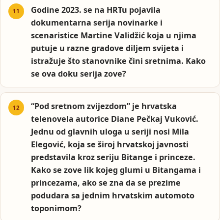
Godine 2023. se na HRTu pojavila
dokumentarna serija novinarke i
scenaristice Martine Validžić koja u njima
putuje u razne gradove diljem svijeta i
istražuje što stanovnike čini sretnima. Kako
se ova doku serija zove?
“Pod sretnom zvijezdom” je hrvatska
telenovela autorice Diane Pečkaj Vuković.
Jednu od glavnih uloga u seriji nosi Mila
Elegović, koja se široj hrvatskoj javnosti
predstavila kroz seriju Bitange i princeze.
Kako se zove lik kojeg glumi u Bitangama i
princezama, ako se zna da se prezime
podudara sa jednim hrvatskim automoto
toponimom?