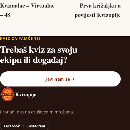
Kvizualac – Virtualac
Prva križaljka u
– 48
povijesti Kvizopije
KVIZ ZA PAMĆENJE
Trebaš kviz za svoju
ekipu ili događaj?
Javi nam se
Kvizopija
Pronađi nas na društvenim mrežama.
Facebook
Instagram