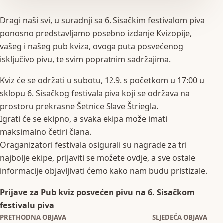
Dragi naši svi, u suradnji sa 6. Sisačkim festivalom piva
ponosno predstavljamo posebno izdanje Kvizopije,
vašeg i našeg pub kviza, ovoga puta posvećenog
isključivo pivu, te svim popratnim sadržajima.
Kviz će se održati u subotu, 12.9. s početkom u 17:00 u
sklopu 6. Sisačkog festivala piva koji se održava na
prostoru prekrasne Šetnice Slave Štriegla.
Igrati će se ekipno, a svaka ekipa može imati
maksimalno četiri člana.
Oraganizatori festivala osigurali su nagrade za tri
najbolje ekipe, prijaviti se možete ovdje, a sve ostale
informacije objavljivati ćemo kako nam budu pristizale.
Prijave za Pub kviz posvećen pivu na 6. Sisačkom
festivalu piva
Navigacija objava
PRETHODNA OBJAVA
SLJEDEĆA OBJAVA