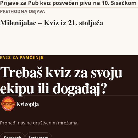
Prijave za Pub kviz posvećen pivu na 10. Sisačkom 
Navigacija objava
PRETHODNA OBJAVA
Milenijalac – Kviz iz 21. stoljeća
KVIZ ZA PAMĆENJE
Trebaš kviz za svoju
ekipu ili događaj?
Kvizopija
Pronađi nas na društvenim mrežama.
Facebook
Instagram