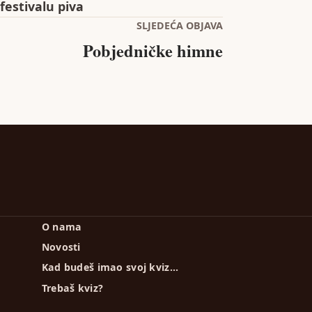
festivalu piva
SLJEDEĆA OBJAVA
Pobjedničke himne
O nama
Novosti
Kad budeš imao svoj kviz…
Trebaš kviz?