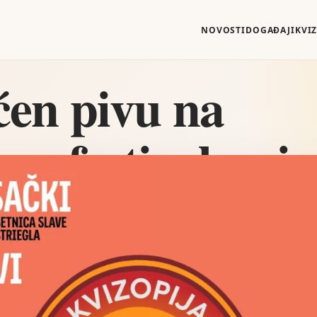
NOVOSTI
DOGAĐAJI
KVI
ćen pivu na
m festivalu piv