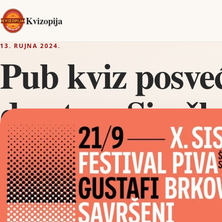
Kvizopija
13. RUJNA 2024.
Pub kviz posve
desetom Sisačko