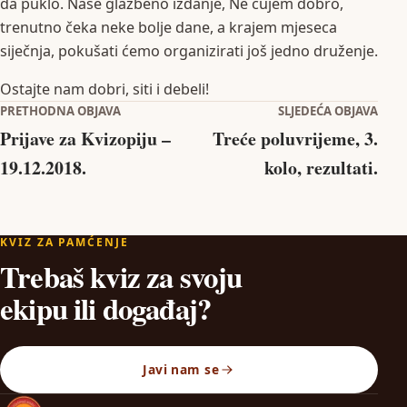
da puklo. Naše glazbeno izdanje, Ne čujem dobro,
trenutno čeka neke bolje dane, a krajem mjeseca
siječnja, pokušati ćemo organizirati još jedno druženje.
Ostajte nam dobri, siti i debeli!
Navigacija objava
PRETHODNA OBJAVA
SLJEDEĆA OBJAVA
Prijave za Kvizopiju –
Treće poluvrijeme, 3.
19.12.2018.
kolo, rezultati.
KVIZ ZA PAMĆENJE
Trebaš kviz za svoju
ekipu ili događaj?
Javi nam se