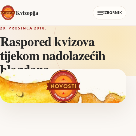
Kvizopija
IZBORNIK
20. PROSINCA 2018.
Raspored kvizova
tijekom nadolazećih
blagdana