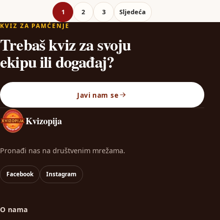
Brojevi stranica objava
1
2
3
Sljedeća
KVIZ ZA PAMĆENJE
Trebaš kviz za svoju
ekipu ili događaj?
Javi nam se
Kvizopija
Pronađi nas na društvenim mrežama.
Facebook
Instagram
O nama