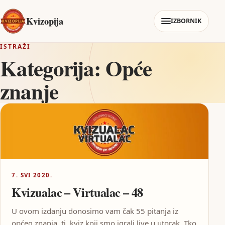
Kvizopija
IZBORNIK
ISTRAŽI
Kategorija:
Opće
znanje
7. SVI 2020.
Kvizualac – Virtualac – 48
U ovom izdanju donosimo vam čak 55 pitanja iz
općeg znanja, tj. kviz koji smo igrali live u utorak. Tko