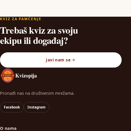
KVIZ ZA PAMĆENJE
Trebaš kviz za svoju
ekipu ili događaj?
Javi nam se
Kvizopija
Pronađi nas na društvenim mrežama.
Facebook
Instagram
O nama