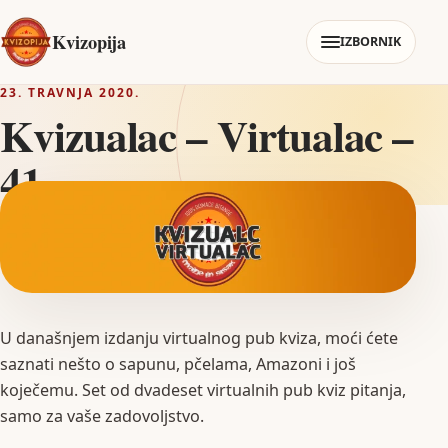
Kvizopija
IZBORNIK
23. TRAVNJA 2020.
Kvizualac – Virtualac –
41
U današnjem izdanju virtualnog pub kviza, moći ćete
saznati nešto o sapunu, pčelama, Amazoni i još
koječemu. Set od dvadeset virtualnih pub kviz pitanja,
samo za vaše zadovoljstvo.