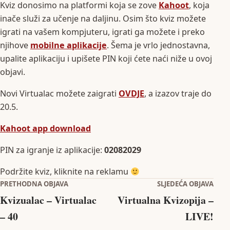
Kviz donosimo na platformi koja se zove
Kahoot
, koja
inače služi za učenje na daljinu. Osim što kviz možete
igrati na vašem kompjuteru, igrati ga možete i preko
njihove
mobilne aplikacije
. Šema je vrlo jednostavna,
upalite aplikaciju i upišete PIN koji ćete naći niže u ovoj
objavi.
Novi Virtualac možete zaigrati
OVDJE
, a izazov traje do
20.5.
Kahoot app download
PIN za igranje iz aplikacije:
02082029
Podržite kviz, kliknite na reklamu
Navigacija objava
PRETHODNA OBJAVA
SLJEDEĆA OBJAVA
Kvizualac – Virtualac
Virtualna Kvizopija –
– 40
LIVE!