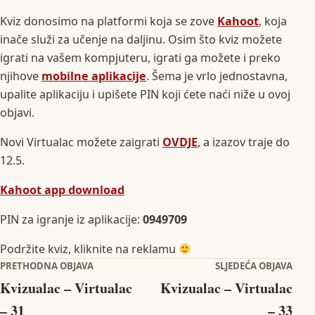
Kviz donosimo na platformi koja se zove
Kahoot
, koja
inače služi za učenje na daljinu. Osim što kviz možete
igrati na vašem kompjuteru, igrati ga možete i preko
njihove
mobilne aplikacije
. Šema je vrlo jednostavna,
upalite aplikaciju i upišete PIN koji ćete naći niže u ovoj
objavi.
Novi Virtualac možete zaigrati
OVDJE
, a izazov traje do
12.5.
Kahoot app download
PIN za igranje iz aplikacije:
0949709
Podržite kviz, kliknite na reklamu
Navigacija objava
PRETHODNA OBJAVA
SLJEDEĆA OBJAVA
Kvizualac – Virtualac
Kvizualac – Virtualac
– 31
– 33