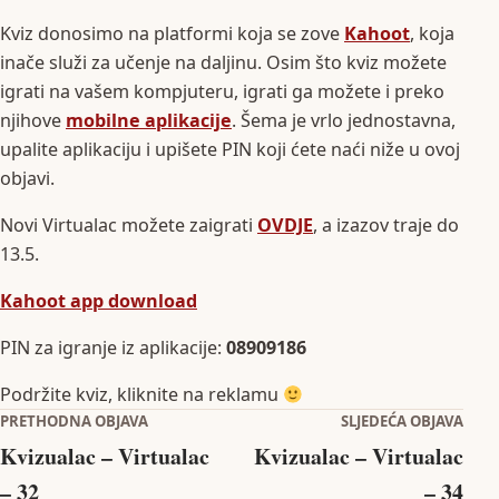
Kviz donosimo na platformi koja se zove
Kahoot
, koja
inače služi za učenje na daljinu. Osim što kviz možete
igrati na vašem kompjuteru, igrati ga možete i preko
njihove
mobilne aplikacije
. Šema je vrlo jednostavna,
upalite aplikaciju i upišete PIN koji ćete naći niže u ovoj
objavi.
Novi Virtualac možete zaigrati
OVDJE
, a izazov traje do
13.5.
Kahoot app download
PIN za igranje iz aplikacije:
08909186
Podržite kviz, kliknite na reklamu
Navigacija objava
PRETHODNA OBJAVA
SLJEDEĆA OBJAVA
Kvizualac – Virtualac
Kvizualac – Virtualac
– 32
– 34