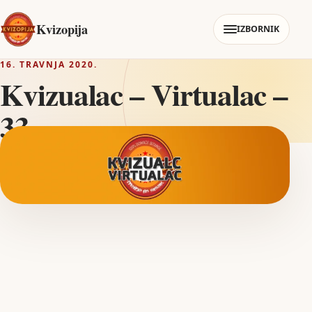
Kvizopija
IZBORNIK
16. TRAVNJA 2020.
Kvizualac – Virtualac –
33