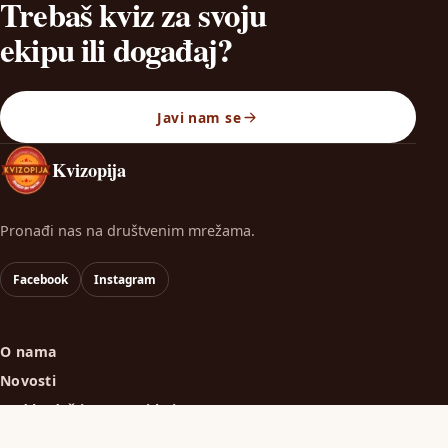
Trebaš kviz za svoju
ekipu ili događaj?
Javi nam se
Kvizopija
Pronađi nas na društvenim mrežama.
Facebook
Instagram
O nama
Novosti
Kad budeš imao svoj kviz…
Trebaš kviz?