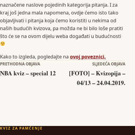
naznačene naslove pojedinih kategorija pitanja. I za
kraj još jedna mala napomena, ovdje ćemo isto tako
objavljivati i pitanja koja ćemo koristiti u nekima od
naših budućih kvizova, pa možda ne bi bilo loše pratiti
što će se na ovom dijelu weba događati u budućnosti
Kako to izgleda, pogledajte na
ovoj poveznici.
Navigacija objava
PRETHODNA OBJAVA
SLJEDEĆA OBJAVA
NBA kviz – special 12
[FOTO] – Kvizopija –
04/13 – 24.04.2019.
KVIZ ZA PAMĆENJE